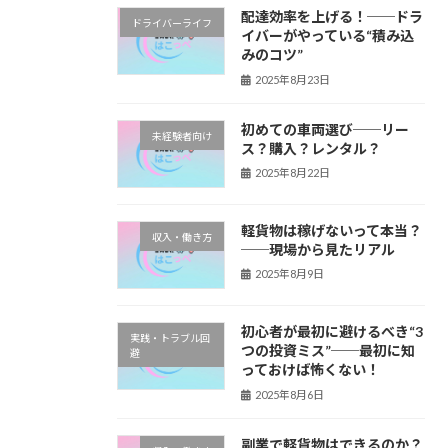
配達効率を上げる！──ドラ
ドライバーライフ
イバーがやっている“積み込
みのコツ”
2025年8月23日
初めての車両選び──リー
未経験者向け
ス？購入？レンタル？
2025年8月22日
軽貨物は稼げないって本当？
収入・働き方
──現場から見たリアル
2025年8月9日
初心者が最初に避けるべき“3
実践・トラブル回
つの投資ミス”──最初に知
避
っておけば怖くない！
2025年8月6日
副業で軽貨物はできるのか？