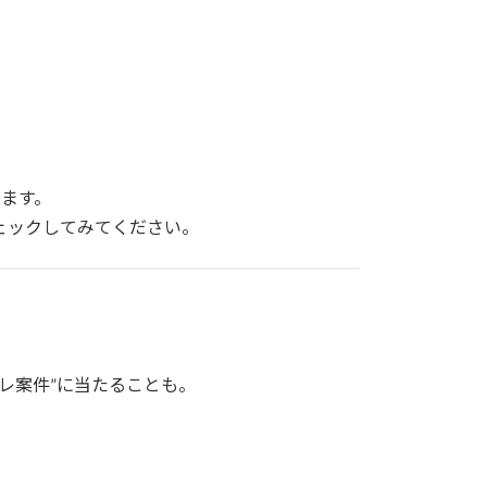
します。
ェックしてみてください。
、
ズレ案件”に当たることも。
。