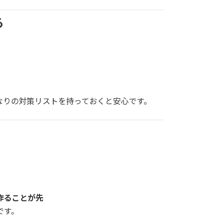
る
なりの対策リストを持っておくと安心です。
作ることが先
です。