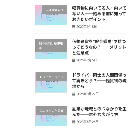
軽貨物に向いてる人・向いて
未経験者向け
ない人──始める前に知って
おきたいポイント
2025年9月8日
仮想通貨を“貯金感覚”で持つ
初心者向け基礎知
ってどうなの？──メリット
識
と注意点
2025年9月5日
ドライバー同士の人間関係っ
ドライバーライフ
て実際どう？──軽貨物の現
場から
2025年8月27日
副業が地域とのつながりを生
はこっぺの別事業
んだ──意外な広がり方
2025年8月26日