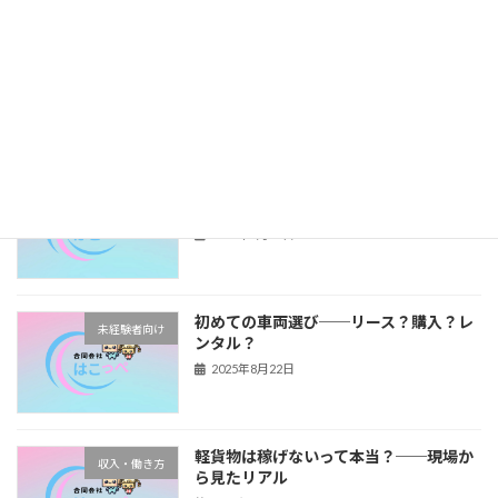
副業が地域とのつながりを生んだ──意
はこっぺの別事業
外な広がり方
2025年8月26日
配達効率を上げる！──ドライバーがや
ドライバーライフ
っている“積み込みのコツ”
2025年8月23日
初めての車両選び──リース？購入？レ
未経験者向け
ンタル？
2025年8月22日
軽貨物は稼げないって本当？──現場か
収入・働き方
ら見たリアル