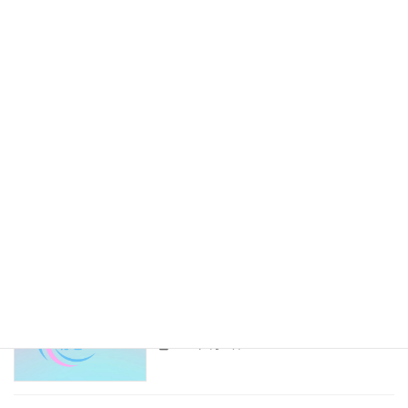
2025年9月5日
ドライバー同士の人間関係って実際ど
ドライバーライフ
う？──軽貨物の現場から
2025年8月27日
副業が地域とのつながりを生んだ──意
はこっぺの別事業
外な広がり方
2025年8月26日
配達効率を上げる！──ドライバーがや
ドライバーライフ
っている“積み込みのコツ”
2025年8月23日