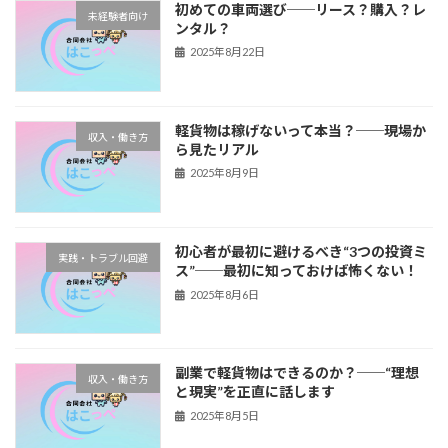
初めての車両選び──リース？購入？レ
未経験者向け
ンタル？
2025年8月22日
軽貨物は稼げないって本当？──現場か
収入・働き方
ら見たリアル
2025年8月9日
初心者が最初に避けるべき“3つの投資ミ
実践・トラブル回避
ス”──最初に知っておけば怖くない！
2025年8月6日
副業で軽貨物はできるのか？──“理想
収入・働き方
と現実”を正直に話します
2025年8月5日