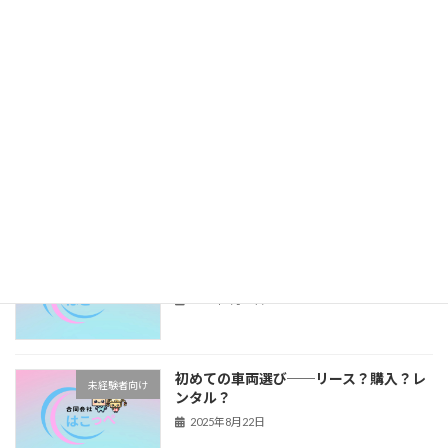
ドライバー同士の人間関係って実際ど
ドライバーライフ
う？──軽貨物の現場から
2025年8月27日
副業が地域とのつながりを生んだ──意
はこっぺの別事業
外な広がり方
2025年8月26日
配達効率を上げる！──ドライバーがや
ドライバーライフ
っている“積み込みのコツ”
2025年8月23日
初めての車両選び──リース？購入？レ
未経験者向け
ンタル？
2025年8月22日