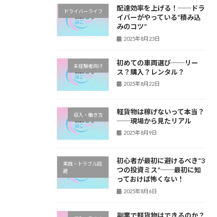
配達効率を上げる！──ドラ
ドライバーライフ
イバーがやっている“積み込
みのコツ”
2025年8月23日
初めての車両選び──リー
未経験者向け
ス？購入？レンタル？
2025年8月22日
軽貨物は稼げないって本当？
収入・働き方
──現場から見たリアル
2025年8月9日
初心者が最初に避けるべき“3
実践・トラブル回
つの投資ミス”──最初に知
避
っておけば怖くない！
2025年8月6日
副業で軽貨物はできるのか？