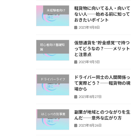
軽貨物に向いてる人・向いて
未経験者向け
ない人──始める前に知って
おきたいポイント
2025年9月8日
仮想通貨を“貯金感覚”で持つ
初心者向け基礎知
ってどうなの？──メリット
識
と注意点
2025年9月5日
ドライバー同士の人間関係っ
ドライバーライフ
て実際どう？──軽貨物の現
場から
2025年8月27日
副業が地域とのつながりを生
はこっぺの別事業
んだ──意外な広がり方
2025年8月26日