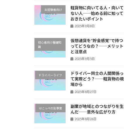
軽貨物に向いてる人・向いて
未経験者向け
ない人──始める前に知って
おきたいポイント
2025年9月8日
仮想通貨を“貯金感覚”で持つ
初心者向け基礎知
ってどうなの？──メリット
識
と注意点
2025年9月5日
ドライバー同士の人間関係っ
ドライバーライフ
て実際どう？──軽貨物の現
場から
2025年8月27日
副業が地域とのつながりを生
はこっぺの別事業
んだ──意外な広がり方
2025年8月26日