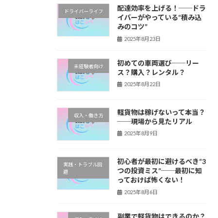
配達効率を上げる！──ドラ
ドライバーライフ
イバーがやっている“積み込
みのコツ”
2025年8月23日
初めての車両選び──リー
未経験者向け
ス？購入？レンタル？
2025年8月22日
軽貨物は稼げないって本当？
収入・働き方
──現場から見たリアル
2025年8月9日
初心者が最初に避けるべき“3
実践・トラブル回
つの投資ミス”──最初に知
避
っておけば怖くない！
2025年8月6日
副業で軽貨物はできるのか？