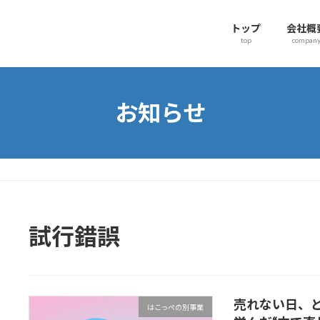
トップ
会社概
top
compan
お知らせ
試行錯誤
売れない日、
はこっぺの別事業