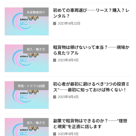
初めての車両選び──リース？購入？レ
未経験者向け
ンタル？
2025年8月22日
軽貨物は稼げないって本当？──現場か
収入・働き方
ら見たリアル
2025年8月9日
初心者が最初に避けるべき“3つの投資ミ
実践・トラブル回避
ス”──最初に知っておけば怖くない！
2025年8月6日
副業で軽貨物はできるのか？──“理想
収入・働き方
と現実”を正直に話します
2025年8月5日