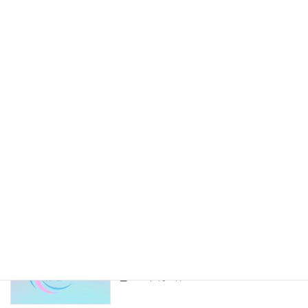
初心者向け基礎知識
の？──メリットと注意点
2025年9月5日
ドライバー同士の人間関係って実際ど
ドライバーライフ
う？──軽貨物の現場から
2025年8月27日
副業が地域とのつながりを生んだ──意
はこっぺの別事業
外な広がり方
2025年8月26日
配達効率を上げる！──ドライバーがや
ドライバーライフ
っている“積み込みのコツ”
2025年8月23日