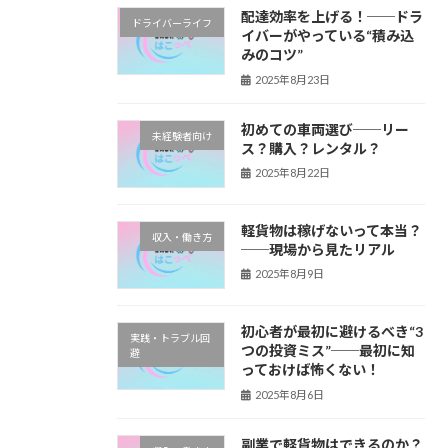
配達効率を上げる！──ドラ
ドライバーライフ
イバーがやっている“積み込
みのコツ”
2025年8月23日
初めての車両選び──リー
未経験者向け
ス？購入？レンタル？
2025年8月22日
軽貨物は稼げないって本当？
収入・働き方
──現場から見たリアル
2025年8月9日
初心者が最初に避けるべき“3
実践・トラブル回
つの投資ミス”──最初に知
避
っておけば怖くない！
2025年8月6日
副業で軽貨物はできるのか？