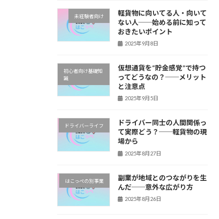
軽貨物に向いてる人・向いて
未経験者向け
ない人──始める前に知って
おきたいポイント
2025年9月8日
仮想通貨を“貯金感覚”で持つ
初心者向け基礎知
ってどうなの？──メリット
識
と注意点
2025年9月5日
ドライバー同士の人間関係っ
ドライバーライフ
て実際どう？──軽貨物の現
場から
2025年8月27日
副業が地域とのつながりを生
はこっぺの別事業
んだ──意外な広がり方
2025年8月26日