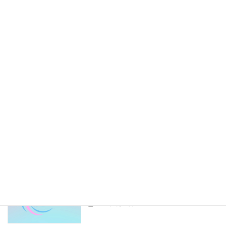
初心者向け基礎知識
の？──メリットと注意点
2025年9月5日
ドライバー同士の人間関係って実際ど
ドライバーライフ
う？──軽貨物の現場から
2025年8月27日
副業が地域とのつながりを生んだ──意
はこっぺの別事業
外な広がり方
2025年8月26日
配達効率を上げる！──ドライバーがや
ドライバーライフ
っている“積み込みのコツ”
2025年8月23日