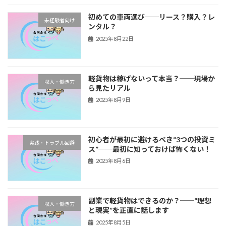
初めての車両選び──リース？購入？レ
未経験者向け
ンタル？
2025年8月22日
軽貨物は稼げないって本当？──現場か
収入・働き方
ら見たリアル
2025年8月9日
初心者が最初に避けるべき“3つの投資ミ
実践・トラブル回避
ス”──最初に知っておけば怖くない！
2025年8月6日
副業で軽貨物はできるのか？──“理想
収入・働き方
と現実”を正直に話します
2025年8月5日