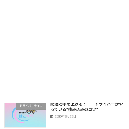
初心者向け基礎知識
の？──メリットと注意点
2025年9月5日
ドライバー同士の人間関係って実際ど
ドライバーライフ
う？──軽貨物の現場から
2025年8月27日
副業が地域とのつながりを生んだ──意
はこっぺの別事業
外な広がり方
2025年8月26日
配達効率を上げる！──ドライバーがや
ドライバーライフ
っている“積み込みのコツ”
2025年8月23日