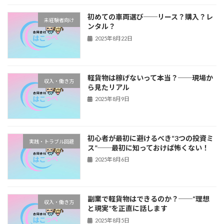
初めての車両選び──リース？購入？レ
未経験者向け
ンタル？
2025年8月22日
軽貨物は稼げないって本当？──現場か
収入・働き方
ら見たリアル
2025年8月9日
初心者が最初に避けるべき“3つの投資ミ
実践・トラブル回避
ス”──最初に知っておけば怖くない！
2025年8月6日
副業で軽貨物はできるのか？──“理想
収入・働き方
と現実”を正直に話します
2025年8月5日