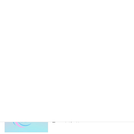
初心者向け基礎知識
の？──メリットと注意点
2025年9月5日
ドライバー同士の人間関係って実際ど
ドライバーライフ
う？──軽貨物の現場から
2025年8月27日
副業が地域とのつながりを生んだ──意
はこっぺの別事業
外な広がり方
2025年8月26日
配達効率を上げる！──ドライバーがや
ドライバーライフ
っている“積み込みのコツ”
2025年8月23日