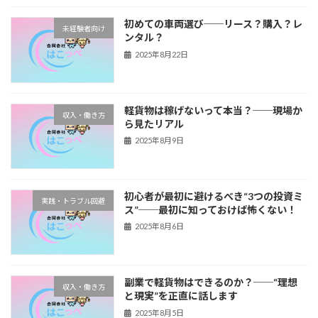
初めての車両選び──リース？購入？レ
未経験者向け
ンタル？
2025年8月22日
軽貨物は稼げないって本当？──現場か
収入・働き方
ら見たリアル
2025年8月9日
初心者が最初に避けるべき“3つの投資ミ
実践・トラブル回避
ス”──最初に知っておけば怖くない！
2025年8月6日
副業で軽貨物はできるのか？──“理想
収入・働き方
と現実”を正直に話します
2025年8月5日