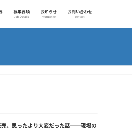
要
募集要項
お知らせ
お問い合わせ
y
Job Details
information
contact
販売、思ったより大変だった話──現場の