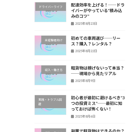
配達効率を上げる！──ドラ
ドライバーライフ
イバーがやっている“積み込
みのコツ”
2025年8月23日
初めての車両選び──リー
未経験者向け
ス？購入？レンタル？
2025年8月22日
軽貨物は稼げないって本当？
収入・働き方
──現場から見たリアル
2025年8月9日
初心者が最初に避けるべき“3
実践・トラブル回
つの投資ミス”──最初に知
避
っておけば怖くない！
2025年8月6日
副業で軽貨物はできるのか？