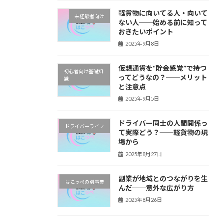
軽貨物に向いてる人・向いて
未経験者向け
ない人──始める前に知って
おきたいポイント
2025年9月8日
仮想通貨を“貯金感覚”で持つ
初心者向け基礎知
ってどうなの？──メリット
識
と注意点
2025年9月5日
ドライバー同士の人間関係っ
ドライバーライフ
て実際どう？──軽貨物の現
場から
2025年8月27日
副業が地域とのつながりを生
はこっぺの別事業
んだ──意外な広がり方
2025年8月26日