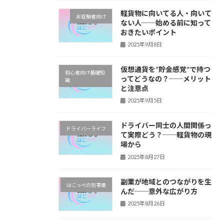
軽貨物に向いてる人・向いて
未経験者向け
ない人──始める前に知って
おきたいポイント
2025年9月8日
仮想通貨を“貯金感覚”で持つ
初心者向け基礎知
ってどうなの？──メリット
識
と注意点
2025年9月5日
ドライバー同士の人間関係っ
ドライバーライフ
て実際どう？──軽貨物の現
場から
2025年8月27日
副業が地域とのつながりを生
はこっぺの別事業
んだ──意外な広がり方
2025年8月26日