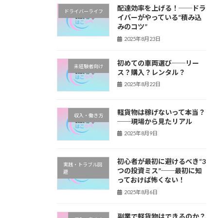
配達効率を上げる！──ドラ
ドライバーライフ
イバーがやっている“積み込
みのコツ”
2025年8月23日
初めての車両選び──リー
未経験者向け
ス？購入？レンタル？
2025年8月22日
軽貨物は稼げないって本当？
収入・働き方
──現場から見たリアル
2025年8月9日
初心者が最初に避けるべき“3
実践・トラブル回
つの投資ミス”──最初に知
避
っておけば怖くない！
2025年8月6日
副業で軽貨物はできるのか？