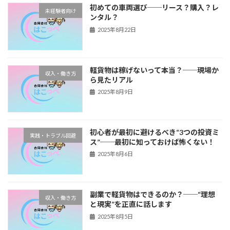
初めての車両選び──リース？購入？レ
未経験者向け
ンタル？
2025年8月22日
軽貨物は稼げないって本当？──現場か
収入・働き方
ら見たリアル
2025年8月9日
初心者が最初に避けるべき“3つの投資ミ
実践・トラブル回避
ス”──最初に知っておけば怖くない！
2025年8月6日
副業で軽貨物はできるのか？──“理想
収入・働き方
と現実”を正直に話します
2025年8月5日