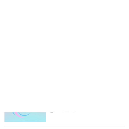
2025年9月5日
ドライバー同士の人間関係って実際ど
ドライバーライフ
う？──軽貨物の現場から
2025年8月27日
副業が地域とのつながりを生んだ──意
はこっぺの別事業
外な広がり方
2025年8月26日
配達効率を上げる！──ドライバーがや
ドライバーライフ
っている“積み込みのコツ”
2025年8月23日