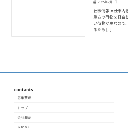
2025年2月8日
仕事情報 ⚫︎仕事
重さの荷物を軽自動
い荷物が主なので
るため […]
contants
募集要項
トップ
会社概要
お知らせ