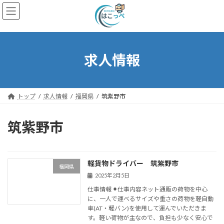
求人情報
トップ
求人情報
福岡県
筑紫野市
筑紫野市
軽貨物ドライバー 筑紫野市
福岡県
2025年2月5日
仕事情報 ⚫︎仕事内容ネット通販の荷物を中心
に、一人で運べるサイズや重さの荷物を軽自動
車(AT・軽バン)を使用して運んでいただきま
す。軽い荷物が主なので、負担も少なく安心で