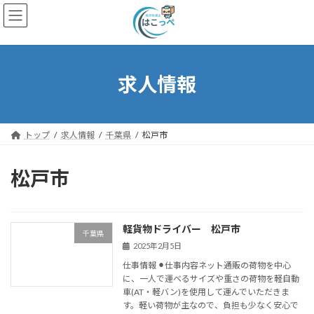
求人情報
トップ
求人情報
千葉県
松戸市
松戸市
軽貨物ドライバー 松戸市
千葉県
2025年2月5日
仕事情報 ⚫︎仕事内容ネット通販の荷物を中心
に、一人で運べるサイズや重さの荷物を軽自動
車(AT・軽バン)を使用して運んでいただきま
す。軽い荷物が主なので、負担も少なく安心で